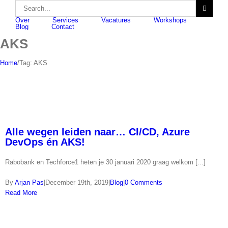
Skip
Search
to
for:
Over
Services
Vacatures
Workshops
content
Blog
Contact
AKS
Home
/
Tag:
AKS
Alle wegen leiden naar… CI/CD, Azure
DevOps én AKS!
Rabobank en Techforce1 heten je 30 januari 2020 graag welkom [...]
By
Arjan Pas
|
December 19th, 2019
|
Blog
|
0 Comments
Read More